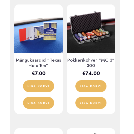
Mängukaardid “Texas
Pokkerikohver “MC 3”
Hold’Em”
300
€
7.00
€
74.00
LISA KORVI
LISA KORVI
LISA KORVI
LISA KORVI