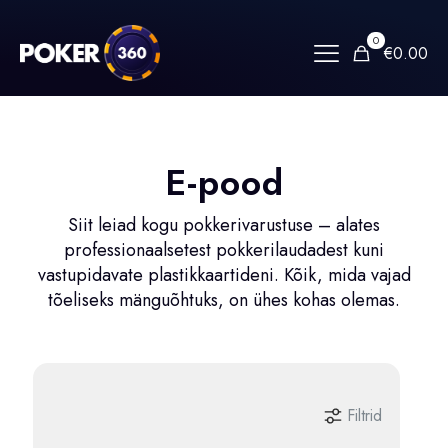
0
€0.00
E-pood
Siit leiad kogu pokkerivarustuse – alates
professionaalsetest pokkerilaudadest kuni
vastupidavate plastikkaartideni. Kõik, mida vajad
tõeliseks mänguõhtuks, on ühes kohas olemas.
Filtrid