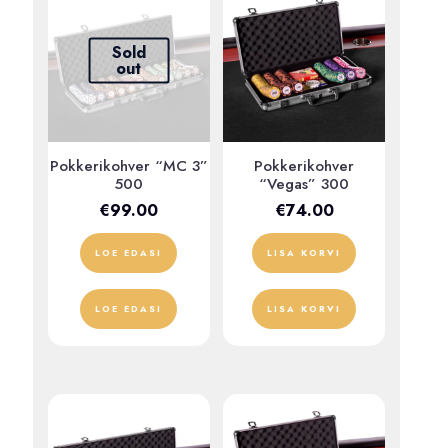
Sold
out
Pokkerikohver “MC 3”
Pokkerikohver
500
“Vegas” 300
€
99.00
€
74.00
LOE EDASI
LISA KORVI
LOE EDASI
LISA KORVI