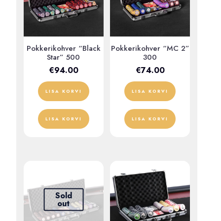
Pokkerikohver “Black
Pokkerikohver “MC 2”
Star” 500
300
€
94.00
€
74.00
LISA KORVI
LISA KORVI
LISA KORVI
LISA KORVI
Sold
out