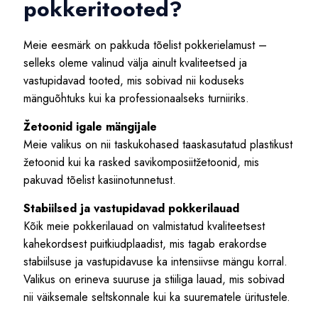
pokkeritooted?
Meie eesmärk on pakkuda tõelist pokkerielamust –
selleks oleme valinud välja ainult kvaliteetsed ja
vastupidavad tooted, mis sobivad nii koduseks
mänguõhtuks kui ka professionaalseks turniiriks.
Žetoonid igale mängijale
Meie valikus on nii taskukohased taaskasutatud plastikust
žetoonid kui ka rasked savikomposiitžetoonid, mis
pakuvad tõelist kasiinotunnetust.
Stabiilsed ja vastupidavad pokkerilauad
Kõik meie pokkerilauad on valmistatud kvaliteetsest
kahekordsest puitkiudplaadist, mis tagab erakordse
stabiilsuse ja vastupidavuse ka intensiivse mängu korral.
Valikus on erineva suuruse ja stiiliga lauad, mis sobivad
nii väiksemale seltskonnale kui ka suurematele üritustele.